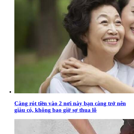
Càng rót tiền vào 2 nơi này bạn càng trở nên
giàu có, không bao giờ sợ thua lỗ