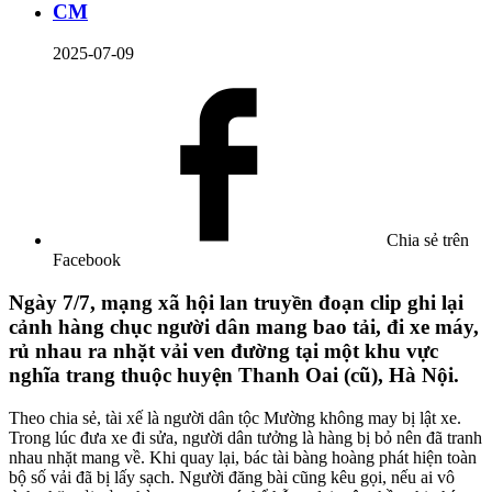
CM
2025-07-09
Chia sẻ trên
Facebook
Ngày 7/7, mạng xã hội lan truyền đoạn clip ghi lại
cảnh hàng chục người dân mang bao tải, đi xe máy,
rủ nhau ra nhặt vải ven đường tại một khu vực
nghĩa trang thuộc huyện Thanh Oai (cũ), Hà Nội.
Theo chia sẻ, tài xế là người dân tộc Mường không may bị lật xe.
Trong lúc đưa xe đi sửa, người dân tưởng là hàng bị bỏ nên đã tranh
nhau nhặt mang về. Khi quay lại, bác tài bàng hoàng phát hiện toàn
bộ số vải đã bị lấy sạch. Người đăng bài cũng kêu gọi, nếu ai vô