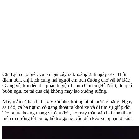
Chị Lịch cho biết, vụ tai nạn xảy ra khoảng 23h ngày 6/7. Thời
điểm trên, chị Lịch cùng hai người em trên đường chở vải từ Bắc
Giang về, khi đến địa phận huyện Thanh Oai cũ (Hà Nội), do quá
buồn ngủ, xe tải của chị không may lao xuống ruộng.
May mắn cả ba chỉ bị xây xát nhẹ, không ai bị thương nặng. Ngay
sau đó, cả ba người cố gắng thoát ra khỏi xe và đi tìm sự giúp đỡ.
Trong lúc hoang mang và đau đớn, họ may mắn gặp hai nam thanh
niên đi đường tốt bụng, hỗ trợ gọi xe cẩu đến kéo xe bị nạn đi sửa.