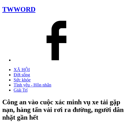
TWWORD
XÃ HỘI
Đời sống
Sức khỏe
Tình yêu - Hôn nhân
Giải Trí
Công an vào cuộc xác minh vụ xe tải gặp
nạn, hàng tấn vải rơi ra đường, người dân
nhặt gần hết