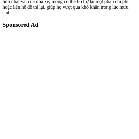
tình nhặt vải của nhà xe, mong có thể hỗ trợ lại một phần chi phí
hoặc liên hệ để trả lại, giúp họ vượt qua khó khăn trong lúc mưu
sinh.
Sponsored Ad