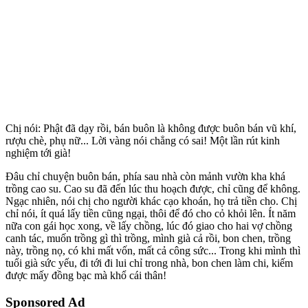
Chị nói: Phật đã dạy rồi, bán buôn là không được buôn bán vũ khí,
rượu chè, phụ nữ... Lời vàng nói chẳng có sai! Một lần rút kinh
nghiệm tới già!
Đâu chỉ chuyện buôn bán, phía sau nhà còn mảnh vườn kha khá
trồng cao su. Cao su đã đến lúc thu hoạch được, chỉ cũng để không.
Ngạc nhiên, nói chị cho người khác cạo khoán, họ trả tiền cho. Chị
chỉ nói, ít quá lấy tiền cũng ngại, thôi để đó cho cỏ khỏi lên. Ít năm
nữa con gái học xong, về lấy chồng, lúc đó giao cho hai vợ chồng
canh tác, muốn trồng gì thì trồng, mình già cả rồi, bon chen, trồng
này, trồng nọ, có khi mất vốn, mất cả công sức... Trong khi mình thì
tuổi già sức yếu, đi tới đi lui chỉ trong nhà, bon chen làm chi, kiếm
được mấy đồng bạc mà khổ cái thân!
Sponsored Ad