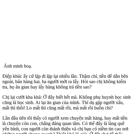
Ảnh minh hoạ.
Điệp khúc ấy cứ lặp đi lặp lại nhiều lần. Thậm chí, tiền để dằn bên
ngoài, bán hàng hai, ba người mới ra lấy. Hỏi sao chị không kiểm
tra, họ ăn gian hay lấy hàng không trả tiền sao?
Chị lại cười kha khả: Ở đây biết hết mà. Không phụ huynh học sinh
cũng là học sinh. Ai lại ăn gian của mình. Thí dụ gặp người xấu,
mất thì thôi! Lo mất thì cũng mất rồi, mà mất rồi buồn chi?
Lần đầu tiên tôi thấy có người xem chuyện mất hàng, hay mất tiền
là chuyện cỏn con, chẳng đáng quan tâm. Có thể đây là làng quê
yên bình, con người còn thánh thiện và chị bạn có niềm tin cao nơi