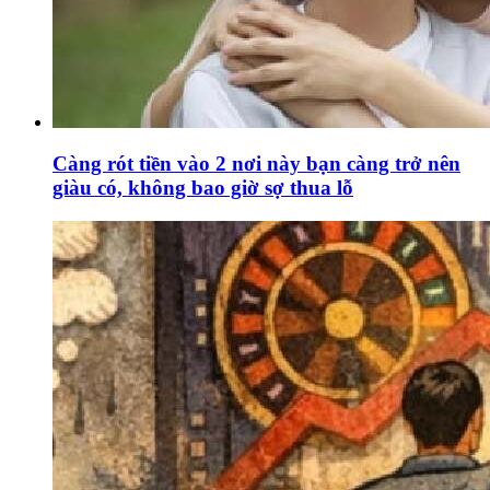
Càng rót tiền vào 2 nơi này bạn càng trở nên
giàu có, không bao giờ sợ thua lỗ