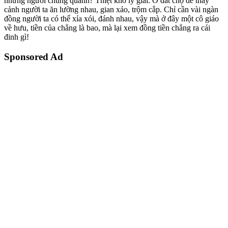
những người chung quanh? Thiệt khó lý giải. Ở đất chợ dễ thấy
cảnh người ta ăn lường nhau, gian xảo, trộm cắp. Chỉ cần vài ngàn
đồng người ta có thể xỉa xói, đánh nhau, vậy mà ở đây một cô giáo
về hưu, tiền của chẳng là bao, mà lại xem đồng tiền chẳng ra cái
đinh gì!
Sponsored Ad