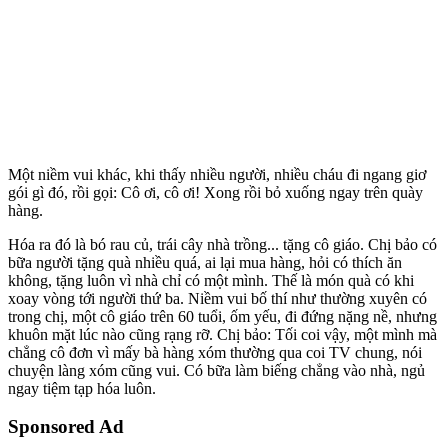
Một niềm vui khác, khi thấy nhiều người, nhiều cháu đi ngang giơ
gói gì đó, rồi gọi: Cô ơi, cô ơi! Xong rồi bỏ xuống ngay trên quày
hàng.
Hóa ra đó là bó rau củ, trái cây nhà trồng... tặng cô giáo. Chị bảo có
bữa người tặng quà nhiều quá, ai lại mua hàng, hỏi có thích ăn
không, tặng luôn vì nhà chỉ có một mình. Thế là món quà có khi
xoay vòng tới người thứ ba. Niềm vui bố thí như thường xuyên có
trong chị, một cô giáo trên 60 tuổi, ốm yếu, đi đứng nặng nề, nhưng
khuôn mặt lúc nào cũng rạng rỡ. Chị bảo: Tối coi vậy, một mình mà
chẳng cô đơn vì mấy bà hàng xóm thường qua coi TV chung, nói
chuyện làng xóm cũng vui. Có bữa làm biếng chẳng vào nhà, ngủ
ngay tiệm tạp hóa luôn.
Sponsored Ad