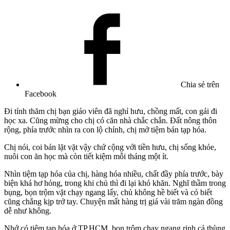
Chia sẻ trên
Facebook
Đi tỉnh thăm chị bạn giáo viên đã nghỉ hưu, chồng mất, con gái đi
học xa. Cũng mừng cho chị có căn nhà chắc chắn. Đất nông thôn
rộng, phía trước nhìn ra con lộ chính, chị mở tiệm bán tạp hóa.
Chị nói, coi bán lặt vặt vậy chứ cộng với tiền hưu, chị sống khỏe,
nuôi con ăn học mà còn tiết kiệm mỗi tháng một ít.
Nhìn tiệm tạp hóa của chị, hàng hóa nhiều, chất đầy phía trước, bày
biện khá hơ hỏng, trong khi chủ thì đi lại khó khăn. Nghĩ thầm trong
bụng, bọn trộm vặt chạy ngang lấy, chủ không hề biết và có biết
cũng chẳng kịp trở tay. Chuyện mất hàng trị giá vài trăm ngàn đồng
dễ như không.
Nhớ có tiệm tạp hóa ở TP.HCM, bọn trộm chạy ngang rinh cả thùng