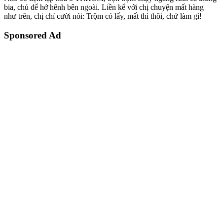
bia, chủ để hớ hênh bên ngoài. Liền kể với chị chuyện mất hàng
như trên, chị chỉ cười nói: Trộm có lấy, mất thì thôi, chứ làm gì!
Sponsored Ad