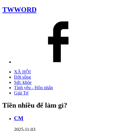
TWWORD
XÃ HỘI
Đời sống
Sức khỏe
Tình yêu - Hôn nhân
Giải Trí
Tiền nhiều để làm gì?
CM
2025-11-03