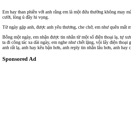
Em hay than phiền với anh rằng em là một đứa thường không may mắn
cười, lòng ủ đầy hi vọng.
Từ ngày gặp anh, được anh yêu thương, che chở, em như quên mất mình
Bỗng một ngày, em nhận được tin nhắn từ một số điện thoại lạ, tự xưn
ta đi công tác xa dài ngày, em nghe như chết lặng, vội lấy điện thoại
anh rất lạ, anh hay kêu bận hơn, anh reply tin nhắn lâu hơn, anh hay
Sponsored Ad