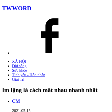
TWWORD
XÃ HỘI
Đời sống
Sức khỏe
Tình yêu - Hôn nhân
Giải Trí
Im lặng là cách mất nhau nhanh nhất
CM
2021-05-15