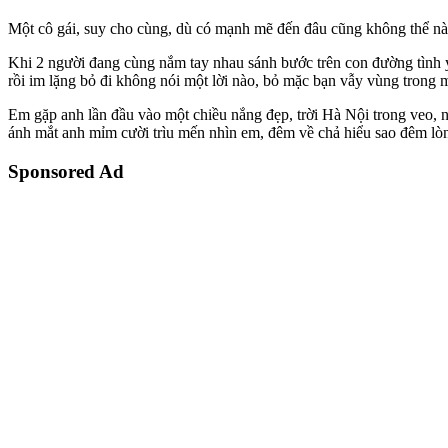
Một cô gái, suy cho cùng, dù có mạnh mẽ đến đâu cũng không thể nào
Khi 2 người đang cùng nắm tay nhau sánh bước trên con đường tình 
rồi im lặng bỏ đi không nói một lời nào, bỏ mặc bạn vẫy vùng trong m
Em gặp anh lần đầu vào một chiều nắng đẹp, trời Hà Nội trong veo, n
ánh mắt anh mỉm cười trìu mến nhìn em, đêm về chả hiểu sao đêm lòn
Sponsored Ad