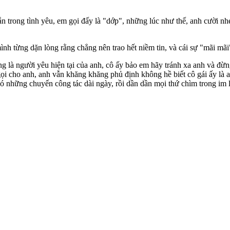
 trong tình yêu, em gọi đấy là "dớp", những lúc như thế, anh cười 
 từng dặn lòng rằng chẳng nên trao hết niềm tin, và cái sự "mãi mãi"
g là người yêu hiện tại của anh, cô ấy bảo em hãy tránh xa anh và đừn
 gọi cho anh, anh vẫn khăng khăng phủ định không hề biết cô gái ấy là 
 có những chuyến công tác dài ngày, rồi dần dần mọi thứ chìm trong im 