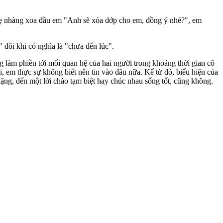
nhẹ nhàng xoa đầu em "Anh sẽ xóa dớp cho em, đồng ý nhé?", em
 đôi khi có nghĩa là "chưa đến lúc".
g làm phiền tới mối quan hệ của hai người trong khoảng thời gian cô
ai, em thực sự không biết nên tin vào đâu nữa. Kể từ đó, biểu hiện của
lặng, đến một lời chào tạm biệt hay chúc nhau sống tốt, cũng không.