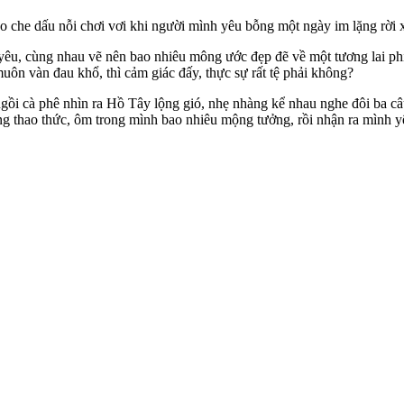
 che dấu nỗi chơi vơi khi người mình yêu bỗng một ngày im lặng rời x
yêu, cùng nhau vẽ nên bao nhiêu mông ước đẹp đẽ về một tương lai ph
uôn vàn đau khổ, thì cảm giác đấy, thực sự rất tệ phải không?
gồi cà phê nhìn ra Hồ Tây lộng gió, nhẹ nhàng kể nhau nghe đôi ba câu
g thao thức, ôm trong mình bao nhiêu mộng tưởng, rồi nhận ra mình yê