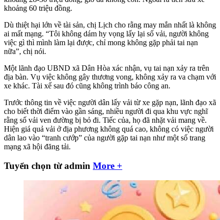
khoảng 60 triệu đồng.
Dù thiệt hại lớn về tài sản, chị Lịch cho rằng may mắn nhất là không
ai mất mạng. “Tôi không dám hy vọng lấy lại số vải, người không
việc gì thì mình làm lại được, chỉ mong không gặp phải tai nạn
nữa”, chị nói.
Một lãnh đạo UBND xã Dân Hòa xác nhận, vụ tai nạn xảy ra trên
địa bàn. Vụ việc không gây thương vong, không xảy ra va chạm với
xe khác. Tài xế sau đó cũng không trình báo công an.
Trước thông tin về việc người dân lấy vải từ xe gặp nạn, lãnh đạo xã
cho biết thời điểm vào gần sáng, nhiều người đi qua khu vực nghĩ
rằng số vải ven đường bị bỏ đi. Tiếc của, họ đã nhặt vải mang về.
Hiện giá quả vải ở địa phương không quá cao, không có việc người
dân lao vào “tranh cướp” của người gặp tai nạn như một số trang
mạng xã hội đăng tải.
Tuyển chọn từ admin
More +