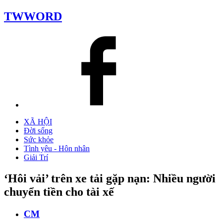
TWWORD
XÃ HỘI
Đời sống
Sức khỏe
Tình yêu - Hôn nhân
Giải Trí
‘Hôi vải’ trên xe tải gặp nạn: Nhiều người
chuyển tiền cho tài xế
CM