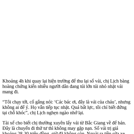
Khoảng 4h khi quay lại hiện trường để thu lại số vải, chị Lịch bàng
hoàng chứng kiến nhiều người dân đang túi lớn túi nhỏ nhặt vải
mang đi.
“Tôi chạy tới, cố gắng nói: ‘Các bác ơi, đây là vải của cháu’, nhưng
không ai để ý. Họ vẫn tiếp tục nhặt. Quá bất lực, tôi chỉ biết đứng
tại chỗ khóc”, chị Lịch nghẹn ngào nhớ lại.
Tài xế cho biết chị thường xuyên lấy vải từ Bắc Giang về để bán.
Đây là chuyến đi thứ tư thì không may gặp nạn. Số vải trị giá
khoảng 28-30 triệu đồng, giờ đã không còn. Ngoài ra tiền sửa xe