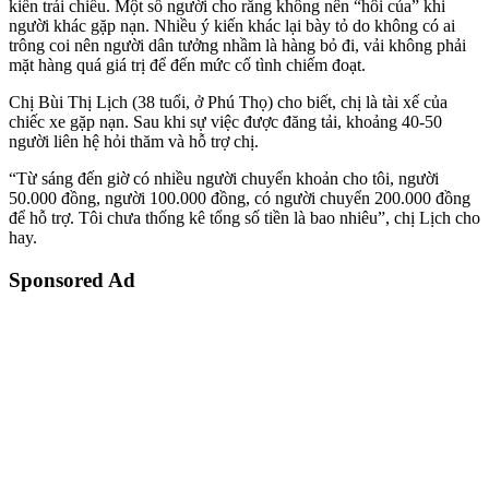
kiến trái chiều. Một số người cho rằng không nên “hôi của” khi
người khác gặp nạn. Nhiều ý kiến khác lại bày tỏ do không có ai
trông coi nên người dân tưởng nhầm là hàng bỏ đi, vải không phải
mặt hàng quá giá trị để đến mức cố tình chiếm đoạt.
Chị Bùi Thị Lịch (38 tuổi, ở Phú Thọ) cho biết, chị là tài xế của
chiếc xe gặp nạn. Sau khi sự việc được đăng tải, khoảng 40-50
người liên hệ hỏi thăm và hỗ trợ chị.
“Từ sáng đến giờ có nhiều người chuyển khoản cho tôi, người
50.000 đồng, người 100.000 đồng, có người chuyển 200.000 đồng
để hỗ trợ. Tôi chưa thống kê tổng số tiền là bao nhiêu”, chị Lịch cho
hay.
Sponsored Ad